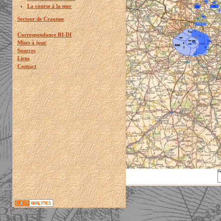
La course à la mer
Secteur de Craonne
Correspondance RI-DI
Mises à jour
Sources
Liens
Contact