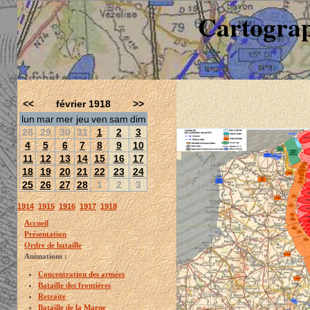
Cartograp
<<
février 1918
>>
lun
mar
mer
jeu
ven
sam
dim
28
29
30
31
1
2
3
4
5
6
7
8
9
10
11
12
13
14
15
16
17
18
19
20
21
22
23
24
25
26
27
28
1
2
3
1914
1915
1916
1917
1918
Accueil
Présentation
Ordre de bataille
Animations :
Concentration des armées
Bataille des frontières
Retraite
Bataille de la Marne