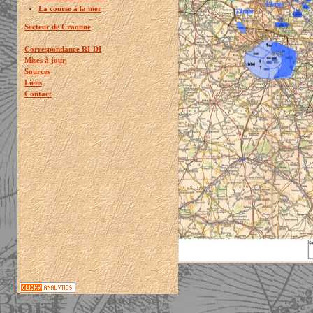
La course à la mer
Secteur de Craonne
Correspondance RI-DI
Mises à jour
Sources
Liens
Contact