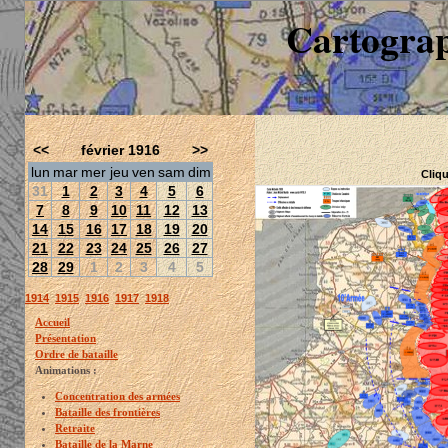
Cartograp
<<
février 1916
>>
lun
mar
mer
jeu
ven
sam
dim
Cliqu
31
1
2
3
4
5
6
7
8
9
10
11
12
13
14
15
16
17
18
19
20
21
22
23
24
25
26
27
28
29
1
2
3
4
5
1914
1915
1916
1917
1918
Accueil
Présentation
Ordre de bataille
Animations :
Concentration des armées
Bataille des frontières
Retraite
Bataille de la Marne