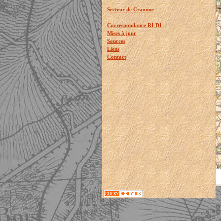
Secteur de Craonne
Correspondance RI-DI
Mises à jour
Sources
Liens
Contact