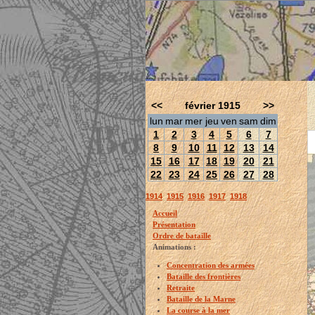
<<
février 1915
>>
lun
mar
mer
jeu
ven
sam
dim
1
2
3
4
5
6
7
8
9
10
11
12
13
14
15
16
17
18
19
20
21
22
23
24
25
26
27
28
1914
1915
1916
1917
1918
Accueil
Présentation
Ordre de bataille
Animations :
Concentration des armées
Bataille des frontières
Retraite
Bataille de la Marne
La course à la mer