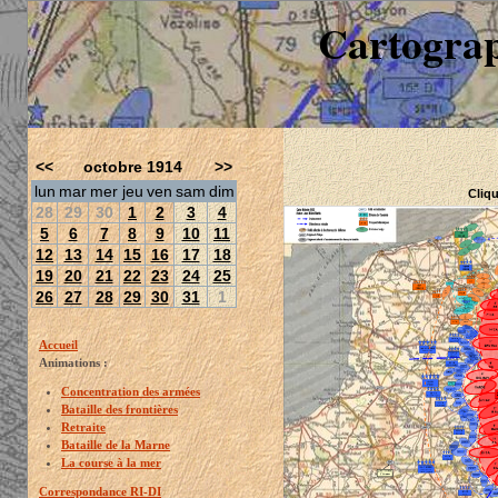
Cartograp
<<
octobre 1914
>>
lun
mar
mer
jeu
ven
sam
dim
Cliqu
28
29
30
1
2
3
4
5
6
7
8
9
10
11
12
13
14
15
16
17
18
19
20
21
22
23
24
25
26
27
28
29
30
31
1
Accueil
Animations :
Concentration des armées
Bataille des frontières
Retraite
Bataille de la Marne
La course à la mer
Correspondance RI-DI