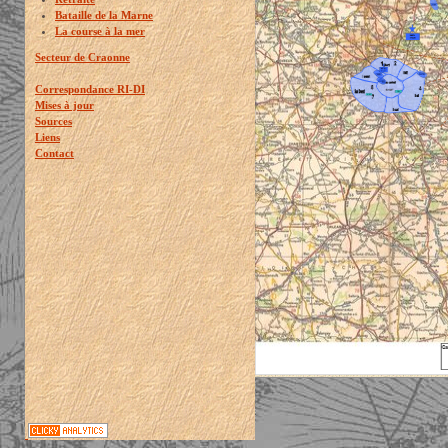
Bataille de la Marne
La course à la mer
Secteur de Craonne
Correspondance RI-DI
Mises à jour
Sources
Liens
Contact