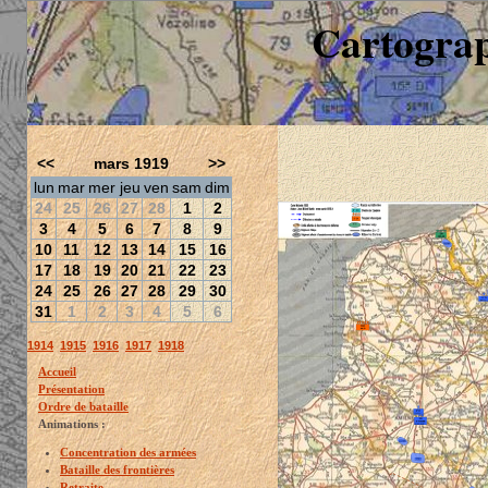
Cartograp
<<
mars 1919
>>
lun
mar
mer
jeu
ven
sam
dim
24
25
26
27
28
1
2
3
4
5
6
7
8
9
10
11
12
13
14
15
16
17
18
19
20
21
22
23
24
25
26
27
28
29
30
31
1
2
3
4
5
6
1914
1915
1916
1917
1918
Accueil
Présentation
Ordre de bataille
Animations :
Concentration des armées
Bataille des frontières
Retraite