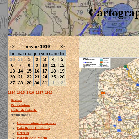
Cartograp
<<
janvier 1919
>>
lun
mar
mer
jeu
ven
sam
dim
30
31
1
2
3
4
5
6
7
8
9
10
11
12
13
14
15
16
17
18
19
20
21
22
23
24
25
26
27
28
29
30
31
1
2
1914
1915
1916
1917
1918
Accueil
Présentation
Ordre de bataille
Animations :
Concentration des armées
Bataille des frontières
Retraite
Bataille de la Marne