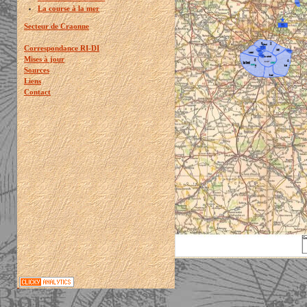
La course à la mer
Secteur de Craonne
Correspondance RI-DI
Mises à jour
Sources
Liens
Contact