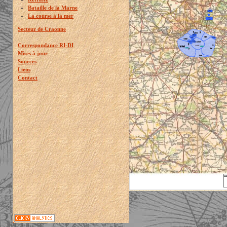
Bataille de la Marne
La course à la mer
Secteur de Craonne
Correspondance RI-DI
Mises à jour
Sources
Liens
Contact