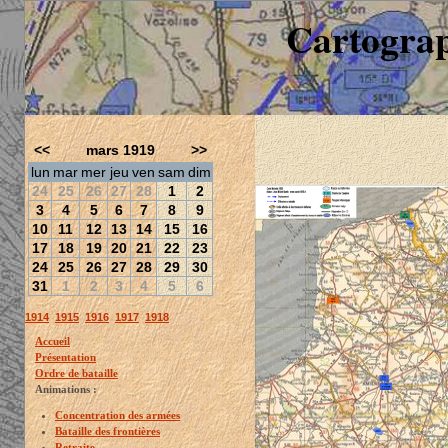
Cartograp
<<
mars 1919
>>
lun
mar
mer
jeu
ven
sam
dim
24
25
26
27
28
1
2
3
4
5
6
7
8
9
10
11
12
13
14
15
16
17
18
19
20
21
22
23
24
25
26
27
28
29
30
31
1
2
3
4
5
6
1914
1915
1916
1917
1918
Accueil
Présentation
Ordre de bataille
Animations :
Concentration des armées
Bataille des frontières
Retraite