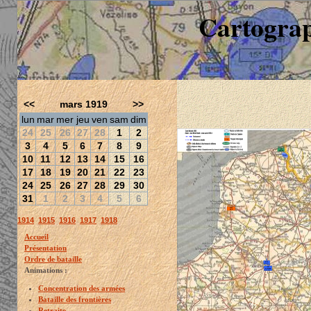
Cartograp
<<
mars 1919
>>
lun
mar
mer
jeu
ven
sam
dim
24
25
26
27
28
1
2
3
4
5
6
7
8
9
10
11
12
13
14
15
16
17
18
19
20
21
22
23
24
25
26
27
28
29
30
31
1
2
3
4
5
6
1914
1915
1916
1917
1918
Accueil
Présentation
Ordre de bataille
Animations :
Concentration des armées
Bataille des frontières
Retraite