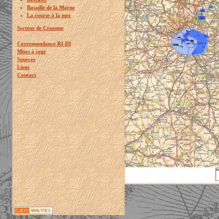
Bataille de la Marne
La course à la mer
Secteur de Craonne
Correspondance RI-DI
Mises à jour
Sources
Liens
Contact