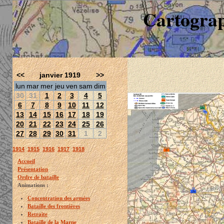
Cartograp
<<
janvier 1919
>>
lun
mar
mer
jeu
ven
sam
dim
30
31
1
2
3
4
5
6
7
8
9
10
11
12
13
14
15
16
17
18
19
20
21
22
23
24
25
26
27
28
29
30
31
1
2
1914
1915
1916
1917
1918
Accueil
Présentation
Ordre de bataille
Animations :
Concentration des armées
Bataille des frontières
Retraite
Bataille de la Marne