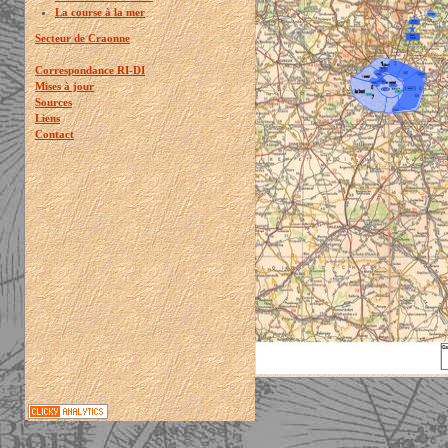
La course à la mer
Secteur de Craonne
Correspondance RI-DI
Mises à jour
Sources
Liens
Contact