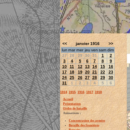
<<
janvier 1916
>>
lun
mar
mer
jeu
ven
sam
dim
27
28
29
30
31
1
2
3
4
5
6
7
8
9
10
11
12
13
14
15
16
17
18
19
20
21
22
23
24
25
26
27
28
29
30
31
1
2
3
4
5
6
1914
1915
1916
1917
1918
Accueil
Présentation
Ordre de bataille
Animations :
Concentration des armées
Bataille des frontières
Retraite