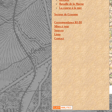
Bataille de la Marne
La course à la mer
Secteur de Craonne
Correspondance RI-DI
Mises à jour
Sources
Liens
Contact