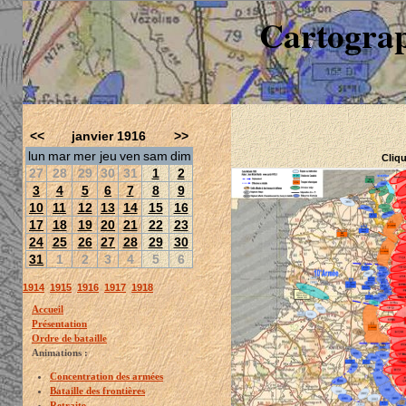
Cartograp
<<
janvier 1916
>>
lun
mar
mer
jeu
ven
sam
dim
Cliqu
27
28
29
30
31
1
2
3
4
5
6
7
8
9
10
11
12
13
14
15
16
17
18
19
20
21
22
23
24
25
26
27
28
29
30
31
1
2
3
4
5
6
1914
1915
1916
1917
1918
Accueil
Présentation
Ordre de bataille
Animations :
Concentration des armées
Bataille des frontières
Retraite