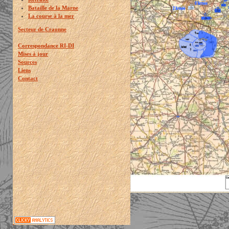
Bataille de la Marne
La course à la mer
Secteur de Craonne
Correspondance RI-DI
Mises à jour
Sources
Liens
Contact