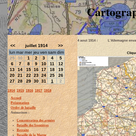
Cartograp
4 aout 1914 : L'Allemagne envahi
<<
juillet 1914
>>
lun
mar
mer
jeu
ven
sam
dim
Cliqu
29
30
1
2
3
4
5
6
7
8
9
10
11
12
13
14
15
16
17
18
19
20
21
22
23
24
25
26
27
28
29
30
31
1
2
1914
1915
1916
1917
1918
Accueil
Présentation
Ordre de bataille
Animations :
Concentration des armées
Bataille des frontières
Retraite
Bataille de la Marne