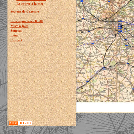
La course à la mer
Secteur de Craonne
Correspondance RI-DI
Mises à jour
Sources
Liens
Contact