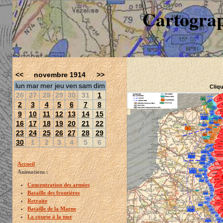
Cartograp
<<
novembre 1914
>>
lun
mar
mer
jeu
ven
sam
dim
Cliqu
26
27
28
29
30
31
1
2
3
4
5
6
7
8
9
10
11
12
13
14
15
16
17
18
19
20
21
22
23
24
25
26
27
28
29
30
1
2
3
4
5
6
Accueil
Animations :
Concentration des armées
Bataille des frontières
Retraite
Bataille de la Marne
La course à la mer